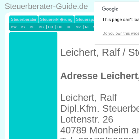
Steuerberater-Guide.de
Steuerberater
Steuererkl�rung
Steuersparmodelle
This page can't lo
Lohnsteuerj
BW
BY
BE
BB
HB
HH
HE
MV
NI
NW
RP
SL
SN
ST
Do you own this webs
Leichert, Ralf /
Adresse Leichert,
Leichert, Ralf
Dipl.Kfm. Steuerb
Lottenstr. 26
40789 Monheim a