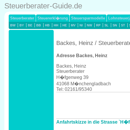
Steuerberater-Guide.de
Steuerberater
Steuererkl�rung
Steuersparmodelle
Lohnsteuerj
BW
BY
BE
BB
HB
HH
HE
MV
NI
NW
RP
SL
SN
ST
Backes, Heinz / Steuerber
Adresse Backes, Heinz
Backes, Heinz
Steuerberater
H�fgenweg 39
41068 M�nchengladbach
Tel: 02161/95340
Anfahrtskizze in die Strasse `