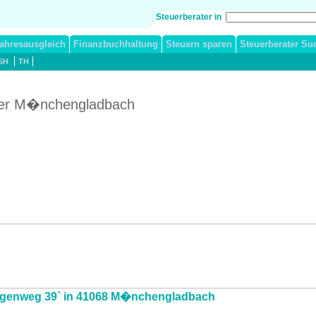
Steuerberater in
ahresausgleich
Finanzbuchhaltung
Steuern sparen
Steuerberater Su
SH
TH
ater M�nchengladbach
H�fgenweg 39` in 41068 M�nchengladbach