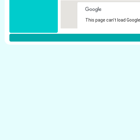
This page can't load Google
Do you own this website?
Weitere Steuerberater in M�nchen
H�gens, Lothar - Steuerberater M�nchengl
Wohlfahrtst�tter, G�nter - Steuerberater M
Krings, Margrit - Steuerberater M�nchenglad