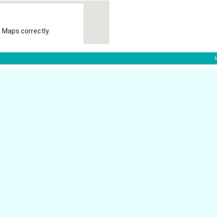
 Maps correctly.
OK
gladbach:
41061
adbach
Oskar-K�hlen-Str. 21
M�nchengladbac
41061
Wilhelmstr. 19
�nchengladbach
M�nchengladbac
41061
Fliethstr. 114
bach
M�nchengladbac