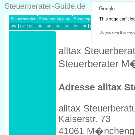
Steuerberater-Guide.de
Steuerberater
Steuererkl�rung
Steuersparmodelle
This page can't lo
Lohnsteuerj
BW
BY
BE
BB
HB
HH
HE
MV
NI
NW
RP
SL
SN
ST
Do you own this webs
alltax Steuerbera
Steuerberater M
Adresse alltax S
alltax Steuerbera
Kaiserstr. 73
41061 M�ncheng