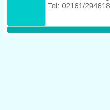
Tel: 02161/294618
Anfahrtskizze in 
M�nchengladba