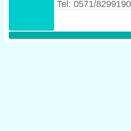
Tel: 0571/8299190
Anfahrtskizze in 
in 32423 Minden