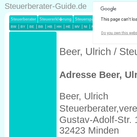
Steuerberater-Guide.de
Steuerberater
Steuererkl�rung
Steuersparmodelle
This page can't lo
Lohnsteuerj
BW
BY
BE
BB
HB
HH
HE
MV
NI
NW
RP
SL
SN
ST
Do you own this webs
Beer, Ulrich / St
Adresse Beer, Ul
Beer, Ulrich
Steuerberater,ver
Gustav-Adolf-Str.
32423 Minden