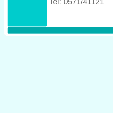
Tel: 0571/41121
Anfahrtskizze in 
Minden