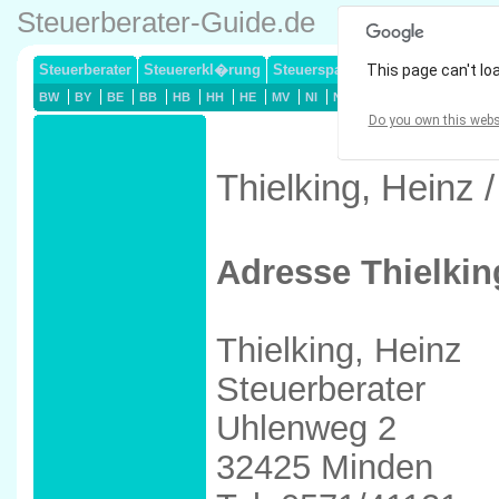
Steuerberater-Guide.de
Steuerberater
Steuererkl�rung
Steuersparmodelle
This page can't lo
Lohnsteuerj
BW
BY
BE
BB
HB
HH
HE
MV
NI
NW
RP
SL
SN
ST
Do you own this webs
Thielking, Heinz 
Adresse Thielkin
Thielking, Heinz
Steuerberater
Uhlenweg 2
32425 Minden