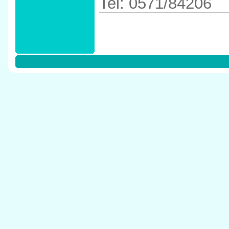
Tel: 0571/84206
Anfahrtskizze in 
Minden