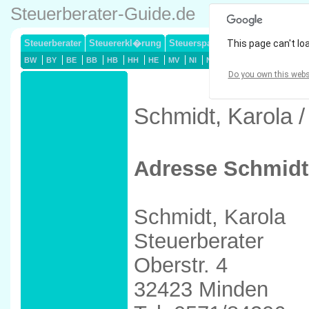
Steuerberater-Guide.de
Steuerberater
Steuererkl�rung
Steuersparmodelle
This page can't lo
Lohnsteuerj
BW
BY
BE
BB
HB
HH
HE
MV
NI
NW
RP
SL
SN
ST
Do you own this webs
Schmidt, Karola 
Adresse Schmidt
Schmidt, Karola
Steuerberater
Oberstr. 4
32423 Minden