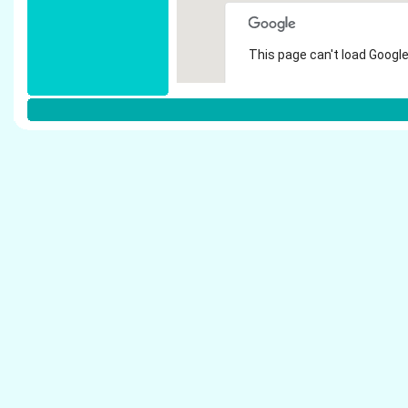
This page can't load Google
Do you own this website?
Weitere Steuerberater in Monheim 
Kitzelmann, Arnold - Steuerberater Monheim 
Gilles, Heinz W. - Steuerberater Monheim am 
Tydecks, Manfred - Steuerberater Monheim a
Dormann, Regina - Steuerberater Monheim a