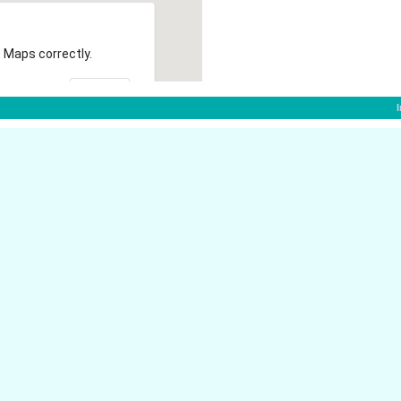
 Maps correctly.
OK
am Rhein:
40789 Monheim a
am Rhein
Sandstr. 14
Rhein
40789 Monheim a
Rhein
Kirchkuhle 8
Rhein
40789 Monheim a
m Rhein
K�penicker Str. 3
Rhein
40789 Monheim a
m Rhein
Offenbachweg 2
Rhein