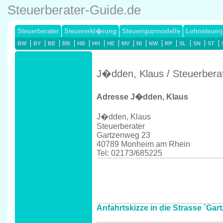
Steuerberater-Guide.de
Steuerberater
Steuererkl�rung
Steuersparmodelle
Lohnsteuerj
BW
BY
BE
BB
HB
HH
HE
MV
NI
NW
RP
SL
SN
ST
J�dden, Klaus / Steuerber
Adresse J�dden, Klaus
J�dden, Klaus
Steuerberater
Gartzenweg 23
40789 Monheim am Rhein
Tel: 02173/685225
Anfahrtskizze in die Strasse `Ga