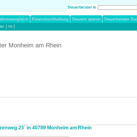
Steuerberater in
ahresausgleich
Finanzbuchhaltung
Steuern sparen
Steuerberater Su
SH
TH
ater Monheim am Rhein
rtzenweg 23` in 40789 Monheim am Rhein