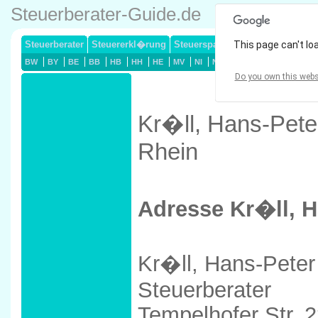
Steuerberater-Guide.de
Steuerberater
Steuererkl�rung
Steuersparmodelle
This page can't lo
Lohnsteuerj
BW
BY
BE
BB
HB
HH
HE
MV
NI
NW
RP
SL
SN
ST
Do you own this webs
Kr�ll, Hans-Pete
Rhein
Adresse Kr�ll, H
Kr�ll, Hans-Peter
Steuerberater
Tempelhofer Str. 