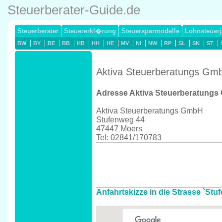
Steuerberater-Guide.de
Steuerberater
Steuererkl�rung
Steuersparmodelle
Lohnsteuerj
BW
BY
BE
BB
HB
HH
HE
MV
NI
NW
RP
SL
SN
ST
Aktiva Steuerberatungs Gmb
Adresse Aktiva Steuerberatung
Aktiva Steuerberatungs GmbH
Stufenweg 44
47447 Moers
Tel: 02841/170783
Anfahrtskizze in die Strasse `Stu