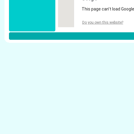
This page can't load Google
Do you own this website?
Weitere Steuerberater in Moers:
Vogelsang, Marie-Luise - Steuerberater Moers
Kuhlmann, Ingrid - Steuerberater Moers
Tersteegen, Hans-Wilhelm - Steuerberater Mo
Kr�ger, Hartmut - Steuerberater Moers
Sever-Voss, Elke - Steuerberater Moers
Necker, Klaus - Steuerberater Moers
Weitz, Josef - Steuerberater Moers
Franken, Gerd-Otto - Steuerberater Moers
Mittmann, Ernst - Steuerberater Moers