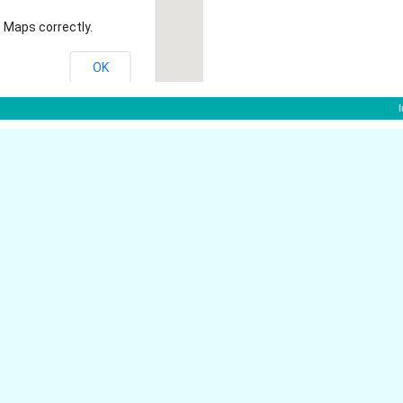
 Maps correctly.
OK
Augustastr. 35
47441 Moers
Hochemmericher Str. 115
47441 Moers
ers
Haagstr. 35
47441 Moers
Humboldtstr. 79
47441 Moers
Filder Str. 93
47441 Moers
Sachsenstr. 1
47441 Moers
Landwehrstr. 6
47441 Moers
Weyerstr. 6A
47441 Moers
Pirolweg 8
47441 Moers