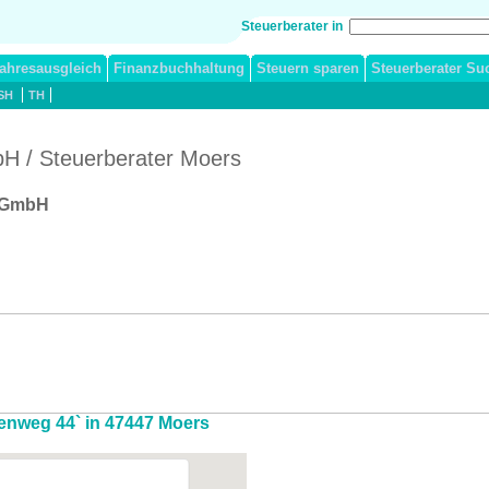
Steuerberater in
ahresausgleich
Finanzbuchhaltung
Steuern sparen
Steuerberater Su
SH
TH
H / Steuerberater Moers
s GmbH
fenweg 44` in 47447 Moers