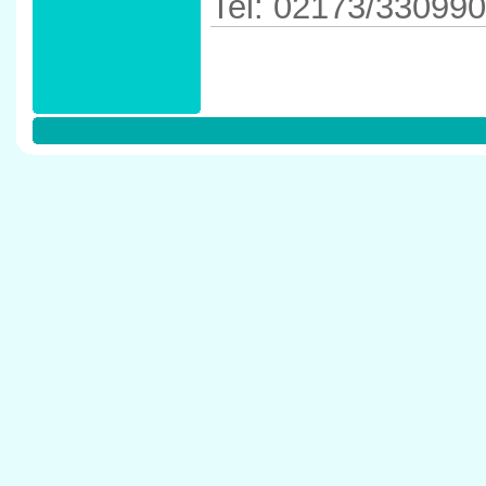
Tel: 02173/330990
Anfahrtskizze in d
40789 Monheim 