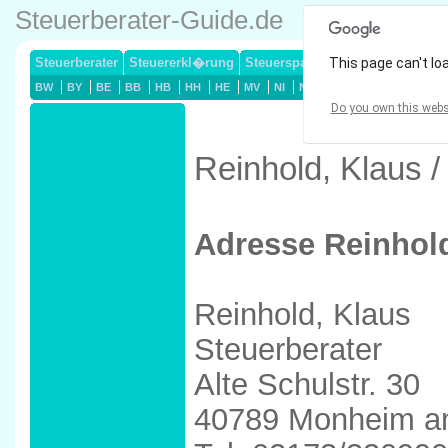
Steuerberater-Guide.de
Steuerberater
Steuererkl�rung
Steuersparmodelle
This page can't lo
Lohnsteuerj
BW
BY
BE
BB
HB
HH
HE
MV
NI
NW
RP
SL
SN
ST
Do you own this webs
Reinhold, Klaus 
Adresse Reinhold
Reinhold, Klaus
Steuerberater
Alte Schulstr. 30
40789 Monheim a