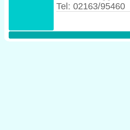
Tel: 02163/95460
Anfahrtskizze in 
41379 Br�ggen