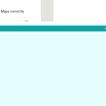
 Maps correctly.
OK
auxel:
auxel
Bahnhofstr. 34
44575 Castrop-Ra
Bahnhofstr. 31
44575 Castrop-Ra
xel
ater Castrop-Rauxel
Amtstr. 43
44575 Castrop-Ra
44575 Castrop-Ra
M�nsterplatz 2
op-Rauxel
Amtstr. 46
44575 Castrop-Ra
trop-Rauxel
Am Markt 10
44575 Castrop-Ra
uerberater Castrop-Rauxel
Am Markt 24
44575 Castrop-Ra