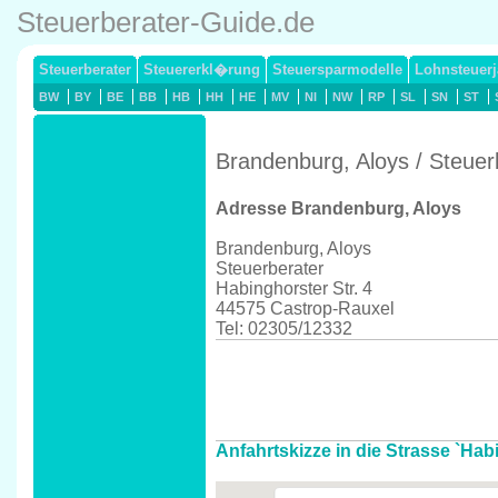
Steuerberater-Guide.de
Steuerberater
Steuererkl�rung
Steuersparmodelle
Lohnsteuerj
BW
BY
BE
BB
HB
HH
HE
MV
NI
NW
RP
SL
SN
ST
Brandenburg, Aloys / Steuer
Adresse Brandenburg, Aloys
Brandenburg, Aloys
Steuerberater
Habinghorster Str. 4
44575 Castrop-Rauxel
Tel: 02305/12332
Anfahrtskizze in die Strasse `Hab