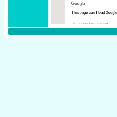
This page can't load Google
Do you own this website?
Weitere Steuerberater in Castrop-R
Steppuhn, Angelika - Steuerberater Castrop-R
B�lling, Manfred - Steuerberater Castrop-Rau
Windhaus Steuerberatungs GmbH - Steuerber
Knauf, Christa - Steuerberater Castrop-Rauxel
Hirschmann, Christoph - Steuerberater Castr
Steuerberatung Vettinger - Steuerberater Cas
Haake Hans-Joachim und Ebert Michael - Ste