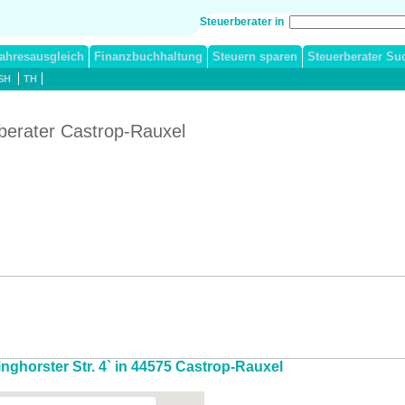
Steuerberater in
ahresausgleich
Finanzbuchhaltung
Steuern sparen
Steuerberater Su
SH
TH
berater Castrop-Rauxel
inghorster Str. 4` in 44575 Castrop-Rauxel