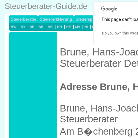
Steuerberater-Guide.de
Steuerberater
Steuererkl�rung
Steuersparmodelle
This page can't lo
Lohnsteuerj
BW
BY
BE
BB
HB
HH
HE
MV
NI
NW
RP
SL
SN
ST
Do you own this webs
Brune, Hans-Joac
Steuerberater De
Adresse Brune, 
Brune, Hans-Joac
Steuerberater
Am B�chenberg 