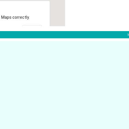
 Maps correctly.
OK
Roermonder Str. 139
41379 Br�ggen
Alter Postweg 5
41379 Br�ggen
Hochstr. 38
en
41379 Br�ggen
Weihersfeld 36
41379 Br�ggen
Heidhausen 69
41379 Br�ggen
Westwall 26
41379 Br�ggen