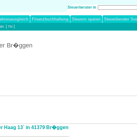
Steuerberater in
ahresausgleich
Finanzbuchhaltung
Steuern sparen
Steuerberater Su
SH
TH
ater Br�ggen
 der Haag 13` in 41379 Br�ggen