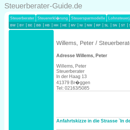
Steuerberater-Guide.de
Steuerberater
Steuererkl�rung
Steuersparmodelle
Lohnsteuerj
BW
BY
BE
BB
HB
HH
HE
MV
NI
NW
RP
SL
SN
ST
Willems, Peter / Steuerber
Adresse Willems, Peter
Willems, Peter
Steuerberater
In der Haag 13
41379 Br�ggen
Tel: 02163/5085
Anfahrtskizze in die Strasse `In