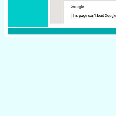
This page can't load Google
Do you own this website?
Weitere Steuerberater in Br�ggen:
Bremes, J�rgen - Steuerberater Br�ggen
Hipler, Reginald - Steuerberater Br�ggen
Hommen, Heinz Theo - Steuerberater Br�gg
Jacob, Volker - Steuerberater Br�ggen
Jansen, Heiner - Steuerberater Br�ggen
Kessels, Heiner - Steuerberater Br�ggen