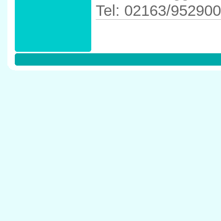
Tel: 02163/952900
Anfahrtskizze in 
41379 Br�ggen