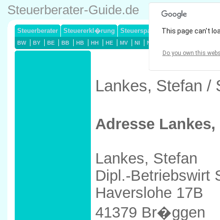
Steuerberater-Guide.de
Steuerberater
Steuererkl�rung
Steuersparmodelle
This page can't lo
Lohnsteuerj
BW
BY
BE
BB
HB
HH
HE
MV
NI
NW
RP
SL
SN
ST
Do you own this webs
Lankes, Stefan /
Adresse Lankes, 
Lankes, Stefan
Dipl.-Betriebswirt
Haverslohe 17B
41379 Br�ggen