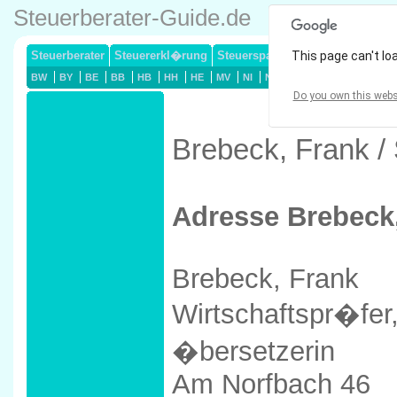
Steuerberater-Guide.de
Steuerberater
Steuererkl�rung
Steuersparmodelle
This page can't lo
Lohnsteuerj
BW
BY
BE
BB
HB
HH
HE
MV
NI
NW
RP
SL
SN
ST
Do you own this webs
Brebeck, Frank /
Adresse Brebeck
Brebeck, Frank
Wirtschaftspr�fer,
�bersetzerin
Am Norfbach 46