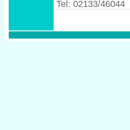
Tel: 02133/46044
Anfahrtskizze in 
41539 Dormagen