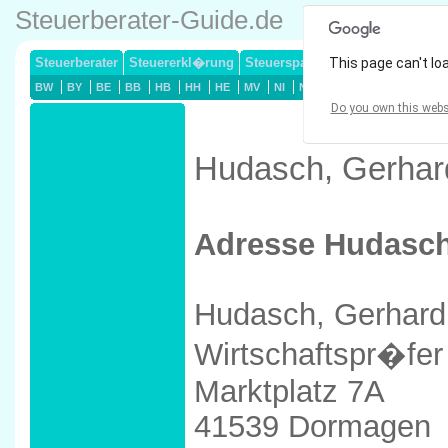
Steuerberater-Guide.de
Steuerberater
Steuererkl�rung
Steuersparmodelle
This page can't lo
Lohnsteuerj
BW
BY
BE
BB
HB
HH
HE
MV
NI
NW
RP
SL
SN
ST
Do you own this webs
Hudasch, Gerhar
Adresse Hudasch
Hudasch, Gerhard
Wirtschaftspr�fer
Marktplatz 7A
41539 Dormagen