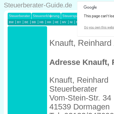
Steuerberater-Guide.de
Steuerberater
Steuererkl�rung
Steuersparmodelle
This page can't lo
Lohnsteuerj
BW
BY
BE
BB
HB
HH
HE
MV
NI
NW
RP
SL
SN
ST
Do you own this webs
Knauft, Reinhard
Adresse Knauft, 
Knauft, Reinhard
Steuerberater
Vom-Stein-Str. 34
41539 Dormagen