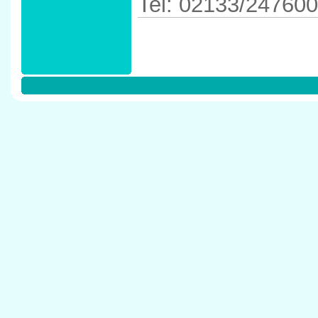
Tel: 02133/247600
Anfahrtskizze in 
41539 Dormagen