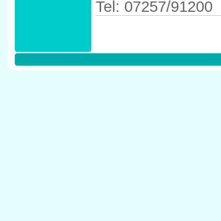
Tel: 07257/91200
Anfahrtskizze in 
76646 Bruchsal