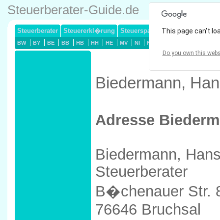
Steuerberater-Guide.de
Steuerberater
Steuererkl�rung
Steuersparmodelle
This page can't lo
Lohnsteuerj
BW
BY
BE
BB
HB
HH
HE
MV
NI
NW
RP
SL
SN
ST
Do you own this webs
Biedermann, Hans
Adresse Biederm
Biedermann, Hans
Steuerberater
B�chenauer Str. 
76646 Bruchsal