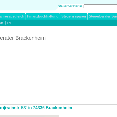
Steuerberater in
ahresausgleich
Finanzbuchhaltung
Steuern sparen
Steuerberater Su
SH
TH
berater Brackenheim
ie�rainstr. 53` in 74336 Brackenheim