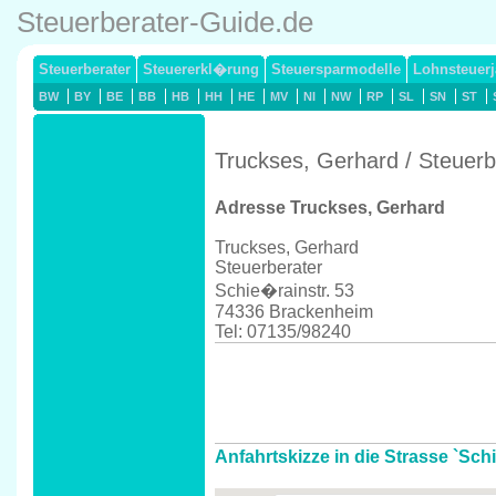
Steuerberater-Guide.de
Steuerberater
Steuererkl�rung
Steuersparmodelle
Lohnsteuerj
BW
BY
BE
BB
HB
HH
HE
MV
NI
NW
RP
SL
SN
ST
Truckses, Gerhard / Steuer
Adresse Truckses, Gerhard
Truckses, Gerhard
Steuerberater
Schie�rainstr. 53
74336 Brackenheim
Tel: 07135/98240
Anfahrtskizze in die Strasse `Sch