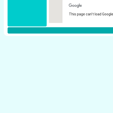
This page can't load Google
Do you own this website?
Weitere Steuerberater in Brackenhe
Doll, Siegmar - Steuerberater Brackenheim
Haschka, Gaby - Steuerberater Brackenheim
Neumann, Beate - Steuerberater Brackenheim
Andere Steuerberater:
Beck, Wolfgang - Steuerberater Crailsheim
Buck, Evelin - Steuerberater Crailsheim
Buck, G�nter - Steuerberater Crailsheim