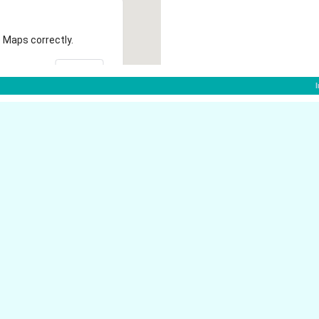
 Maps correctly.
OK
im:
74336 Brackenhe
Schlo�str. 9
Kling-Klang 9
74336 Brackenhe
Holderweg 2
74336 Brackenhe
Bahnhofstr. 15
74564 Crailsheim
Mozartstr. 60
74564 Crailsheim
Mozartstr. 60
74564 Crailsheim