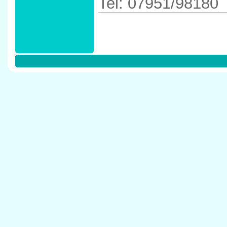
Tel: 07951/98180
Anfahrtskizze in 
74564 Crailsheim