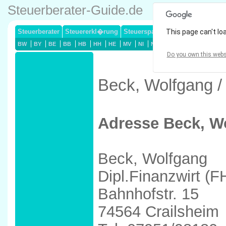
Steuerberater-Guide.de
Steuerberater
Steuererkl�rung
Steuersparmodelle
This page can't lo
Lohnsteuerj
BW
BY
BE
BB
HB
HH
HE
MV
NI
NW
RP
SL
SN
ST
Do you own this webs
Beck, Wolfgang /
Adresse Beck, W
Beck, Wolfgang
Dipl.Finanzwirt (F
Bahnhofstr. 15
74564 Crailsheim