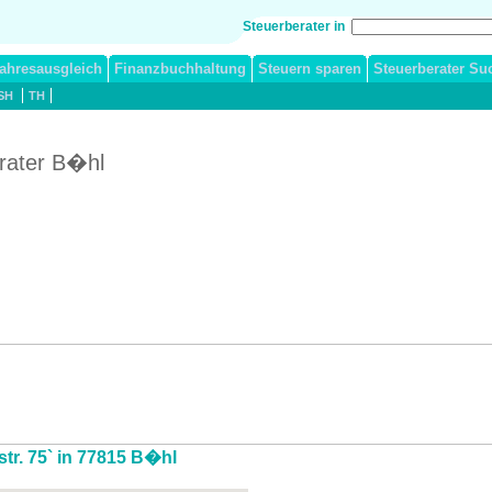
Steuerberater in
ahresausgleich
Finanzbuchhaltung
Steuern sparen
Steuerberater Su
SH
TH
erater B�hl
str. 75` in 77815 B�hl