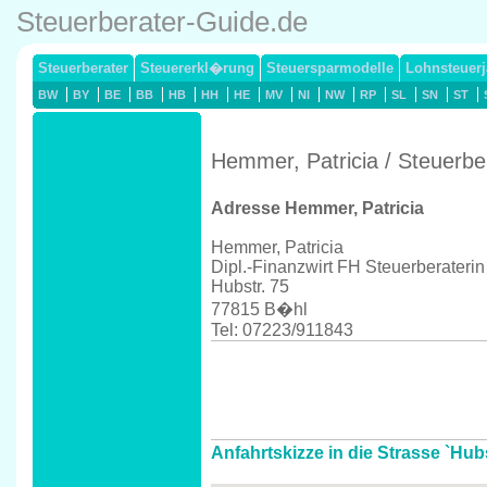
Steuerberater-Guide.de
Steuerberater
Steuererkl�rung
Steuersparmodelle
Lohnsteuerj
BW
BY
BE
BB
HB
HH
HE
MV
NI
NW
RP
SL
SN
ST
Hemmer, Patricia / Steuerb
Adresse Hemmer, Patricia
Hemmer, Patricia
Dipl.-Finanzwirt FH Steuerberaterin
Hubstr. 75
77815 B�hl
Tel: 07223/911843
Anfahrtskizze in die Strasse `Hub