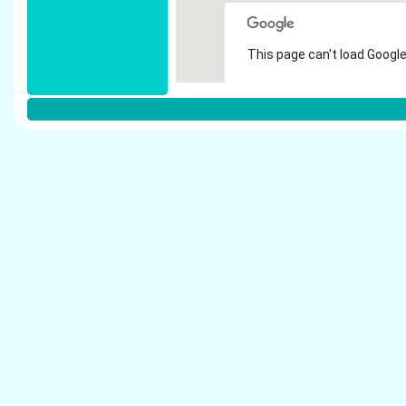
This page can't load Google
Do you own this website?
Weitere Steuerberater in B�hl:
Adam, Bernd - Steuerberater B�hl
Baumann, Martin - Steuerberater B�hl
Fartaczek, G�nter - Steuerberater B�hl
Hahn, Gerhard - Steuerberater B�hl
Kist, G�nther - Steuerberater B�hl
Schm�lzle, Dieter - Steuerberater B�hl