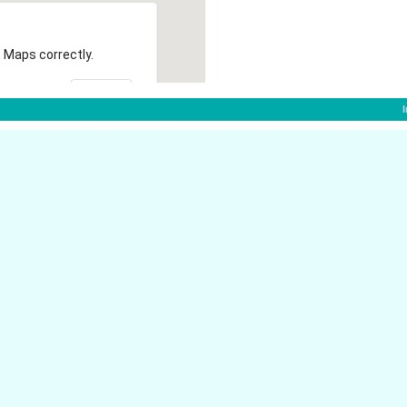
 Maps correctly.
OK
B�hlertalstr. 48
77815 B�hl
Rheinstr. 19
77815 B�hl
Hauptstr. 1E
77815 B�hl
Elzhofener Str. 20
77815 B�hl
Marktstr. 1
77815 B�hl
Konrad-Adenauer-Str. 1
77815 B�hl