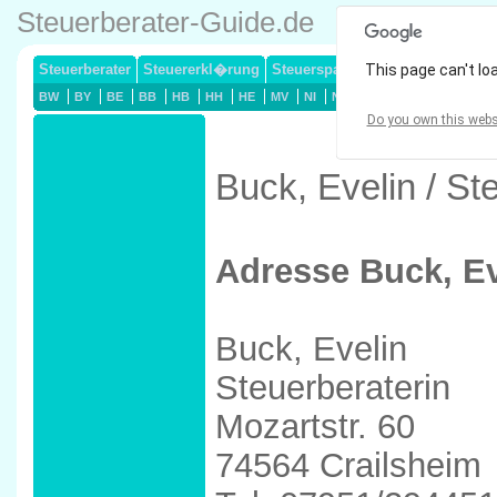
Steuerberater-Guide.de
Steuerberater
Steuererkl�rung
Steuersparmodelle
This page can't lo
Lohnsteuerj
BW
BY
BE
BB
HB
HH
HE
MV
NI
NW
RP
SL
SN
ST
Do you own this webs
Buck, Evelin / St
Adresse Buck, Ev
Buck, Evelin
Steuerberaterin
Mozartstr. 60
74564 Crailsheim