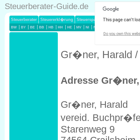
Steuerberater-Guide.de
Steuerberater
Steuererkl�rung
Steuersparmodelle
This page can't lo
Lohnsteuerj
BW
BY
BE
BB
HB
HH
HE
MV
NI
NW
RP
SL
SN
ST
Do you own this webs
Gr�ner, Harald /
Adresse Gr�ner,
Gr�ner, Harald
vereid. Buchpr�fe
Starenweg 9