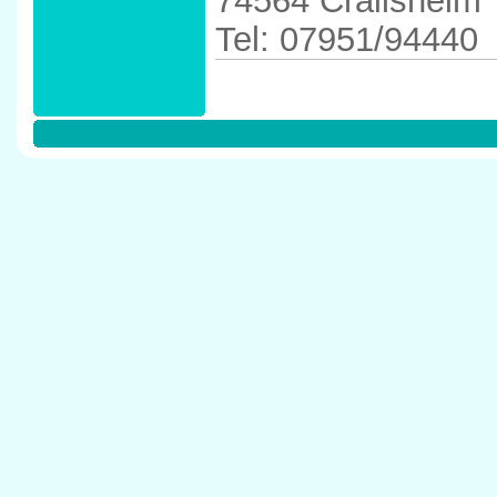
74564 Crailsheim
Tel: 07951/94440
Anfahrtskizze in 
Crailsheim