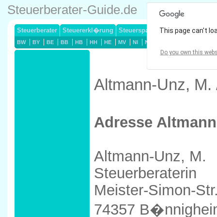
Steuerberater-Guide.de
Steuerberater
Steuererkl�rung
Steuersparmodelle
This page can't lo
Lohnsteuerj
BW
BY
BE
BB
HB
HH
HE
MV
NI
NW
RP
SL
SN
ST
Do you own this webs
Altmann-Unz, M. 
Adresse Altmann
Altmann-Unz, M.
Steuerberaterin
Meister-Simon-Str
74357 B�nnighe