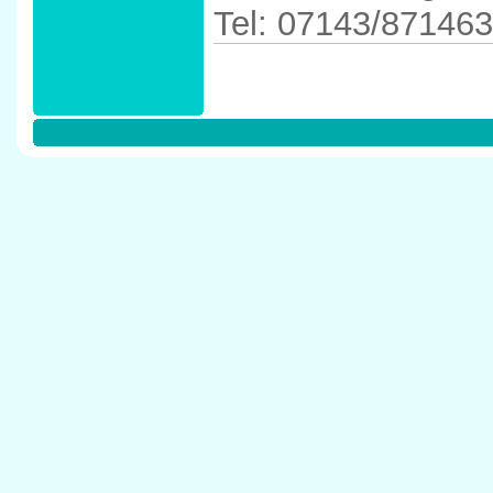
Tel: 07143/871463
Anfahrtskizze in 
in 74357 B�nni