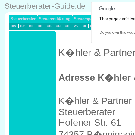
Steuerberater-Guide.de
Steuerberater
Steuererkl�rung
Steuersparmodelle
This page can't lo
Lohnsteuerj
BW
BY
BE
BB
HB
HH
HE
MV
NI
NW
RP
SL
SN
ST
Do you own this webs
K�hler & Partner
Adresse K�hler 
K�hler & Partner
Steuerberater
Hofener Str. 61
74357 B�nnighe