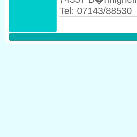
Tel: 07143/88530
Anfahrtskizze in 
74357 B�nnighe