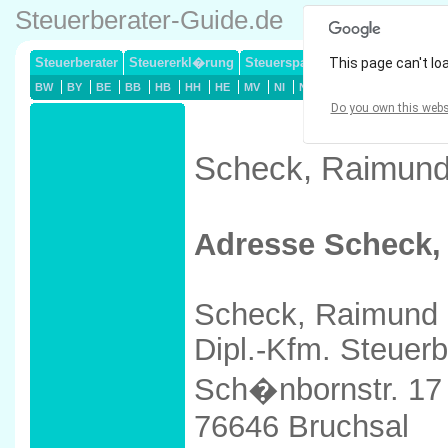
Steuerberater-Guide.de
Steuerberater
Steuererkl�rung
Steuersparmodelle
This page can't lo
Lohnsteuerj
BW
BY
BE
BB
HB
HH
HE
MV
NI
NW
RP
SL
SN
ST
Do you own this webs
Scheck, Raimund 
Adresse Scheck,
Scheck, Raimund
Dipl.-Kfm. Steuerb
Sch�nbornstr. 17
76646 Bruchsal