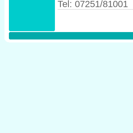
Tel: 07251/81001
Anfahrtskizze in 
76646 Bruchsal