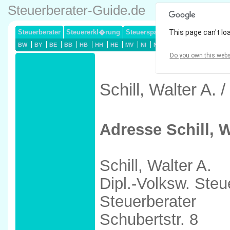
Steuerberater-Guide.de
Steuerberater
Steuererkl�rung
Steuersparmodelle
This page can't lo
Lohnsteuerj
BW
BY
BE
BB
HB
HH
HE
MV
NI
NW
RP
SL
SN
ST
Do you own this webs
Schill, Walter A.
Adresse Schill, W
Schill, Walter A.
Dipl.-Volksw. Steu
Steuerberater
Schubertstr. 8