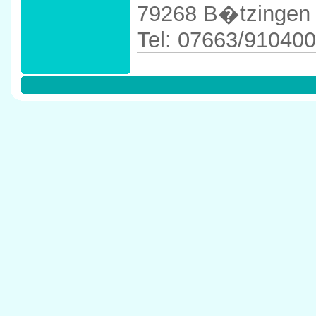
79268 B�tzingen
Tel: 07663/910400
Anfahrtskizze in 
79268 B�tzinge