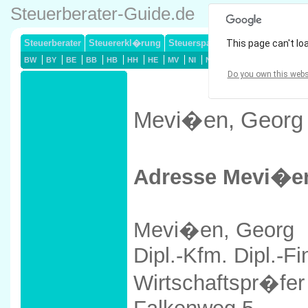
Steuerberater-Guide.de
Steuerberater
Steuererkl�rung
Steuersparmodelle
This page can't lo
Lohnsteuerj
BW
BY
BE
BB
HB
HH
HE
MV
NI
NW
RP
SL
SN
ST
Do you own this webs
Mevi�en, Georg /
Adresse Mevi�e
Mevi�en, Georg
Dipl.-Kfm. Dipl.-F
Wirtschaftspr�fer