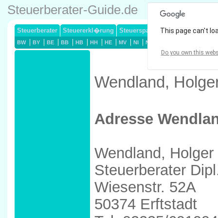
Steuerberater-Guide.de
Steuerberater
Steuererkl�rung
Steuersparmodelle
This page can't lo
Lohnsteuerj
BW
BY
BE
BB
HB
HH
HE
MV
NI
NW
RP
SL
SN
ST
Do you own this webs
Wendland, Holger 
Adresse Wendlan
Wendland, Holger
Steuerberater Dipl
Wiesenstr. 52A
50374 Erftstadt