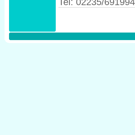
Tel: 02235/691994
Anfahrtskizze in 
50374 Erftstadt