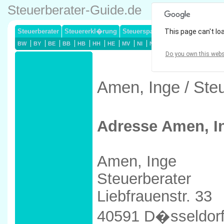
Steuerberater-Guide.de
Steuerberater
Steuererkl�rung
Steuersparmodelle
This page can't lo
Lohnsteuerj
BW
BY
BE
BB
HB
HH
HE
MV
NI
NW
RP
SL
SN
ST
Do you own this webs
Amen, Inge / Ste
Adresse Amen, I
Amen, Inge
Steuerberater
Liebfrauenstr. 33
40591 D�sseldor