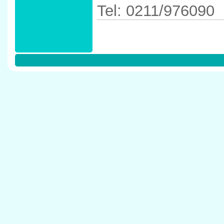
Tel: 0211/976090
Anfahrtskizze in 
40591 D�sseldor