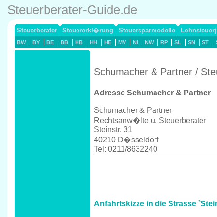
Steuerberater-Guide.de
Steuerberater
Steuererkl�rung
Steuersparmodelle
Lohnsteuerj
BW
BY
BE
BB
HB
HH
HE
MV
NI
NW
RP
SL
SN
ST
Schumacher & Partner / Ste
Adresse Schumacher & Partner
Schumacher & Partner
Rechtsanw�lte u. Steuerberater
Steinstr. 31
40210 D�sseldorf
Tel: 0211/8632240
Anfahrtskizze in die Strasse `Stei