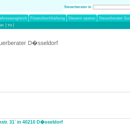
Steuerberater in
ahresausgleich
Finanzbuchhaltung
Steuern sparen
Steuerberater Su
SH
TH
uerberater D�sseldorf
nstr. 31` in 40210 D�sseldorf