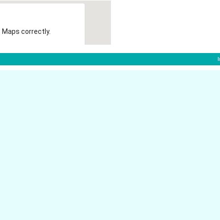
 Maps correctly.
OK
f:
Immermannstr. 46
orf
40210 D�sseldorf
H Wirtschaftspr�fung.
Immermannstr. 51
40210 D�sseldorf
Friedrich-Ebert-Str. 17
ater D�sseldorf
40210 D�sseldorf
Alexanderstr. 28
er D�sseldorf
40210 D�sseldorf
Konrad-Adenauer-Platz 12
sseldorf
40210 D�sseldorf