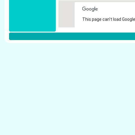
This page can't load Google
Do you own this website?
Weitere Steuerberater in D�sseldor
Steuerberater Weins - Steuerberater D�sseld
BPG Beratungs- und Pr�fungsgesellschaft mb
Steuerberatung - Steuerberater D�sseldorf
Steuerberater Bernhard Baumann - Steuerber
Gummert & Trapp Steuerberater - Steuerberat
Kropp Schawe Schalinske - Steuerberater D�