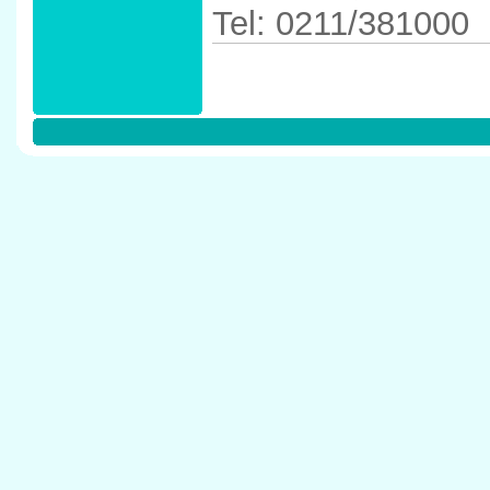
Tel: 0211/381000
Anfahrtskizze in 
40210 D�sseldor