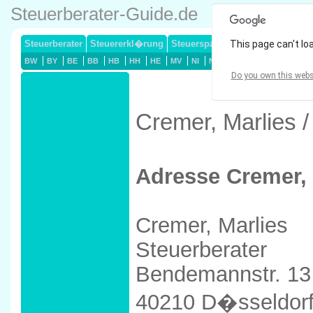
Steuerberater-Guide.de
Steuerberater
Steuererkl�rung
Steuersparmodelle
This page can't lo
Lohnsteuerj
BW
BY
BE
BB
HB
HH
HE
MV
NI
NW
RP
SL
SN
ST
Do you own this webs
Cremer, Marlies 
Adresse Cremer, 
Cremer, Marlies
Steuerberater
Bendemannstr. 13
40210 D�sseldor