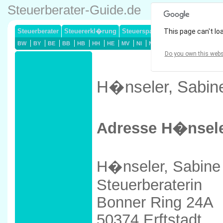
Steuerberater-Guide.de
Steuerberater
Steuererkl�rung
Steuersparmodelle
This page can't lo
Lohnsteuerj
BW
BY
BE
BB
HB
HH
HE
MV
NI
NW
RP
SL
SN
ST
Do you own this webs
H�nseler, Sabine 
Adresse H�nsele
H�nseler, Sabine
Steuerberaterin
Bonner Ring 24A
50374 Erftstadt