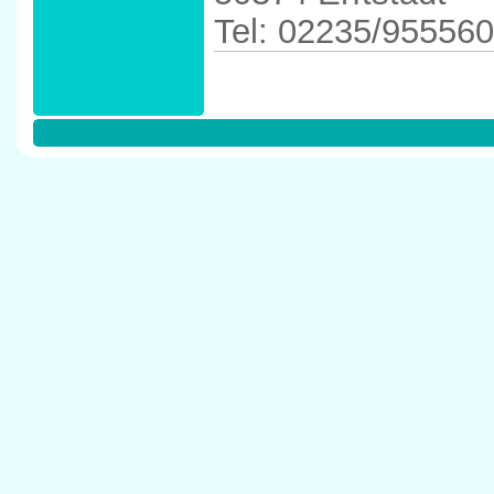
Tel: 02235/955560
Anfahrtskizze in 
50374 Erftstadt