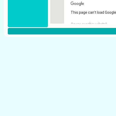
This page can't load Google
Do you own this website?
Weitere Steuerberater in Erftstadt:
Warth, Stefan - Steuerberater Erftstadt
Kleinpoppen, Achim M. - Steuerberater Erftstad
V�lkl, Hartmut - Steuerberater Erftstadt
H�nseler, Sabine - Steuerberater Erftstadt
St�ben de Vries, Natalie - Steuerberater Erfts
Henk, Klaus - Steuerberater Erftstadt
Schiffers, Martin - Steuerberater Erftstadt