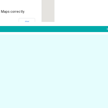
 Maps correctly.
OK
Herriger Str. 13A
50374 Erftstadt
t
50374 Erftstadt
Heinrich-L�bke-Str. 1
Bonner Ring 28
50374 Erftstadt
Bonner Ring 24A
50374 Erftstadt
Otterdriesch 20
50374 Erftstadt
tadt
Bachstr. 15D
50374 Erftstadt
Wilhelm-Marx-Str. 13
50374 Erftstadt