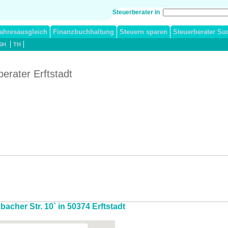
Steuerberater in
ahresausgleich
Finanzbuchhaltung
Steuern sparen
Steuerberater Su
SH
TH
erater Erftstadt
bacher Str. 10` in 50374 Erftstadt