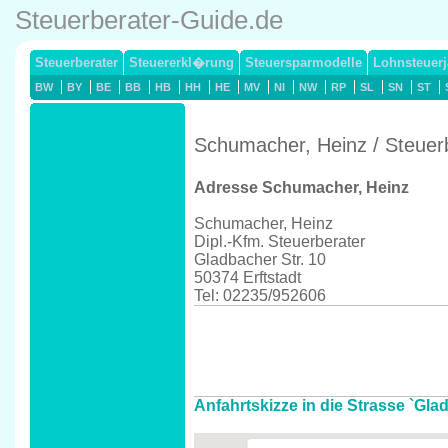
Steuerberater-Guide.de
Steuerberater
Steuererkl�rung
Steuersparmodelle
Lohnsteuerj
BW
BY
BE
BB
HB
HH
HE
MV
NI
NW
RP
SL
SN
ST
Schumacher, Heinz / Steuerb
Adresse Schumacher, Heinz
Schumacher, Heinz
Dipl.-Kfm. Steuerberater
Gladbacher Str. 10
50374 Erftstadt
Tel: 02235/952606
Anfahrtskizze in die Strasse `Glad