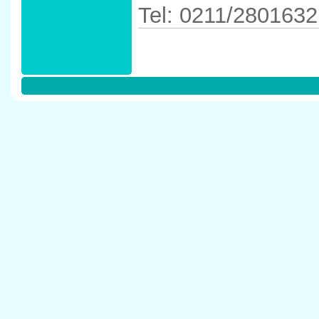
Tel: 0211/2801632
Anfahrtskizze in 
40625 D�sseldor