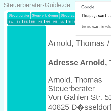
Steuerberater-Guide.de
Steuerberater
Steuererkl�rung
Steuersparmodelle
This page can't lo
Lohnsteuerj
BW
BY
BE
BB
HB
HH
HE
MV
NI
NW
RP
SL
SN
ST
Do you own this webs
Arnold, Thomas /
Adresse Arnold,
Arnold, Thomas
Steuerberater
Von-Gahlen-Str. 5
40625 D�sseldor