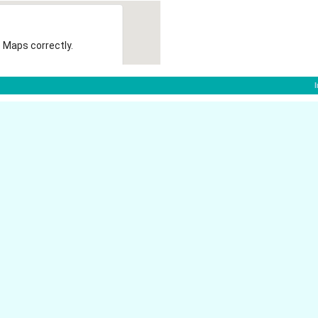
 Maps correctly.
OK
Bonner Ring 28
50374 Erftstadt
Bonner Ring 24A
50374 Erftstadt
Otterdriesch 20
50374 Erftstadt
tadt
Bachstr. 15D
50374 Erftstadt
Gladbacher Str. 10
50374 Erftstadt
Weiherstr. 2
50374 Erftstadt