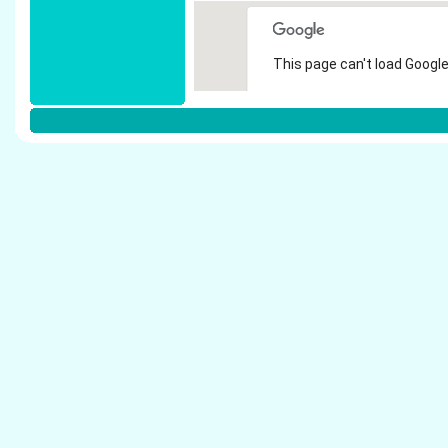
This page can't load Google
Do you own this website?
Weitere Steuerberater in Erftstadt:
V�lkl, Hartmut - Steuerberater Erftstadt
H�nseler, Sabine - Steuerberater Erftstadt
St�ben de Vries, Natalie - Steuerberater Erfts
Henk, Klaus - Steuerberater Erftstadt
Schumacher, Heinz - Steuerberater Erftstadt
Frentzen, Editha - Steuerberater Erftstadt