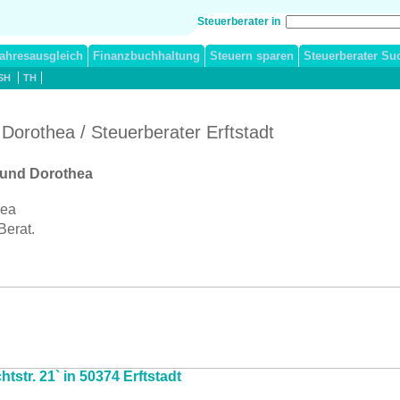
Steuerberater in
ahresausgleich
Finanzbuchhaltung
Steuern sparen
Steuerberater Su
SH
TH
orothea / Steuerberater Erftstadt
 und Dorothea
hea
Berat.
tstr. 21` in 50374 Erftstadt