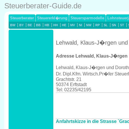
Steuerberater-Guide.de
Steuerberater
Steuererkl�rung
Steuersparmodelle
Lohnsteuerj
BW
BY
BE
BB
HB
HH
HE
MV
NI
NW
RP
SL
SN
ST
Lehwald, Klaus-J�rgen und D
Adresse Lehwald, Klaus-J�rgen
Lehwald, Klaus-J�rgen und Dorot
Dr. Dipl.Kfm. Wirtsch.Pr�fer Steuer
Grachtstr. 21
50374 Erftstadt
Tel: 02235/42195
Anfahrtskizze in die Strasse `Grach