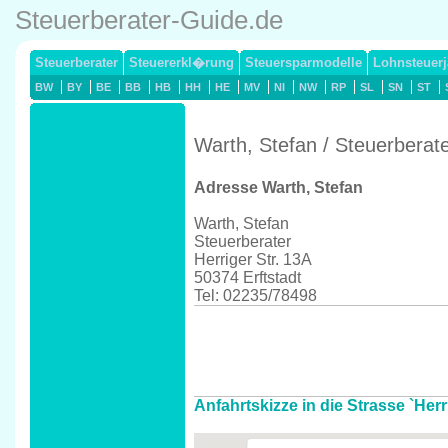
Steuerberater-Guide.de
Steuerberater
Steuererkl�rung
Steuersparmodelle
Lohnsteuerj
BW
BY
BE
BB
HB
HH
HE
MV
NI
NW
RP
SL
SN
ST
Warth, Stefan / Steuerberate
Adresse Warth, Stefan
Warth, Stefan
Steuerberater
Herriger Str. 13A
50374 Erftstadt
Tel: 02235/78498
Anfahrtskizze in die Strasse `Herri