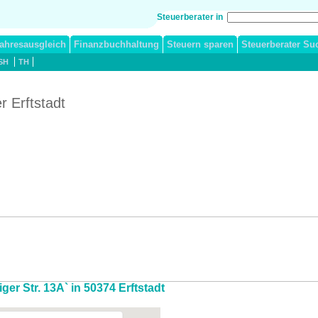
Steuerberater in
ahresausgleich
Finanzbuchhaltung
Steuern sparen
Steuerberater Su
SH
TH
r Erftstadt
ger Str. 13A` in 50374 Erftstadt