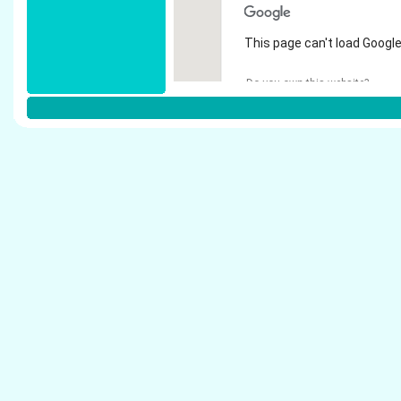
This page can't load Google
Do you own this website?
Weitere Steuerberater in Erftstadt:
Birgel, Christine - Steuerberater Erftstadt
Wiemar, Wilhelm - Steuerberater Erftstadt
Krechel & Partner Steuerberatungs GmbH - Ste
Warth & Volk - Steuerberater Erftstadt
Kleinpoppen, Achim M. - Steuerberater Erftstad
Unruh, Klaus - Steuerberater Erftstadt
H�nseler, Sabine - Steuerberater Erftstadt