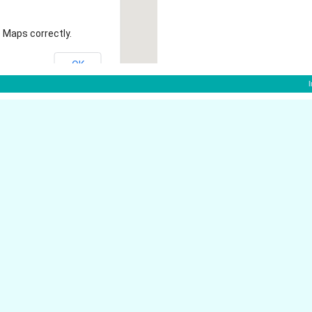
 Maps correctly.
OK
Karolingerstr. 16
50374 Erftstadt
Bleistr. 42
50374 Erftstadt
uerberater Erftstadt
Adlerweg 4A
50374 Erftstadt
Herriger Str. 18
50374 Erftstadt
t
50374 Erftstadt
Heinrich-L�bke-Str. 1
Bahnhofstr. 24
50374 Erftstadt
Bonner Ring 24A
50374 Erftstadt