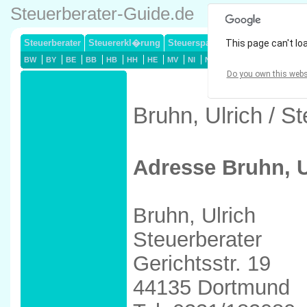
Steuerberater-Guide.de
Steuerberater
Steuererkl�rung
Steuersparmodelle
This page can't lo
Lohnsteuerj
BW
BY
BE
BB
HB
HH
HE
MV
NI
NW
RP
SL
SN
ST
Do you own this webs
Bruhn, Ulrich / S
Adresse Bruhn, U
Bruhn, Ulrich
Steuerberater
Gerichtsstr. 19
44135 Dortmund