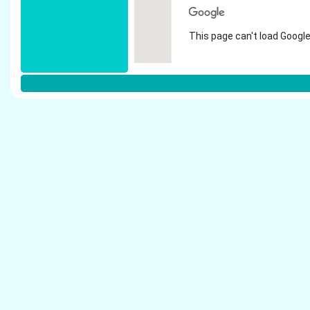
This page can't load Google
Do you own this website?
Weitere Steuerberater in Dortmund:
Schr�der, Heinz G�nter - Steuerberater Dor
Soziet�t Haase + Pforr - Steuerberater Dortm
Weber & Bruch, Steuerberater - Steuerberate
Bartoschek, Dieter - Steuerberater Dortmund
Gothe, Hans - Steuerberater Dortmund
Herdramm & T�lke Wirtschaftspr�fer + Steuer
SEDES Steuerberatungs GmbH - Steuerberat