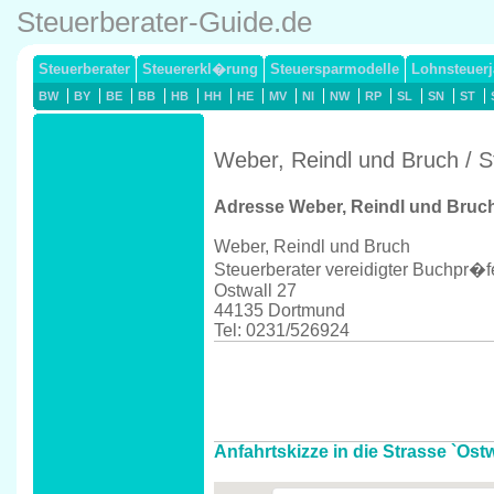
Steuerberater-Guide.de
Steuerberater
Steuererkl�rung
Steuersparmodelle
Lohnsteuerj
BW
BY
BE
BB
HB
HH
HE
MV
NI
NW
RP
SL
SN
ST
Weber, Reindl und Bruch / 
Adresse Weber, Reindl und Bruc
Weber, Reindl und Bruch
Steuerberater vereidigter Buchpr�f
Ostwall 27
44135 Dortmund
Tel: 0231/526924
Anfahrtskizze in die Strasse `Ost