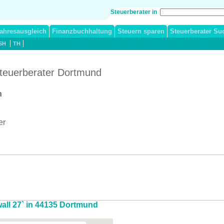
Steuerberater in
ahresausgleich
Finanzbuchhaltung
Steuern sparen
Steuerberater Su
SH
TH
Steuerberater Dortmund
h
er
wall 27` in 44135 Dortmund