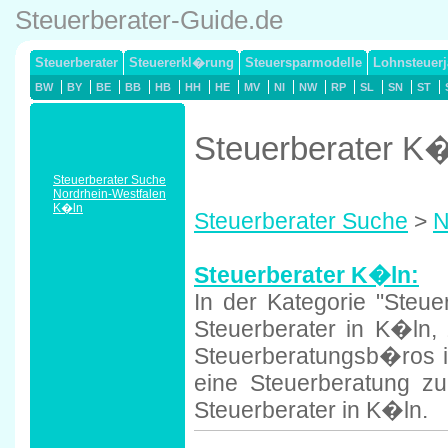
Steuerberater-Guide.de
Steuerberater
Steuererkl�rung
Steuersparmodelle
Lohnsteuerj
BW
BY
BE
BB
HB
HH
HE
MV
NI
NW
RP
SL
SN
ST
Steuerberater K
Steuerberater Suche
Nordrhein-Westfalen
K�ln
Steuerberater Suche
>
N
Steuerberater K�ln:
In der Kategorie "Steue
Steuerberater in K�ln,
Steuerberatungsb�ros i
eine Steuerberatung zu
Steuerberater in K�ln.