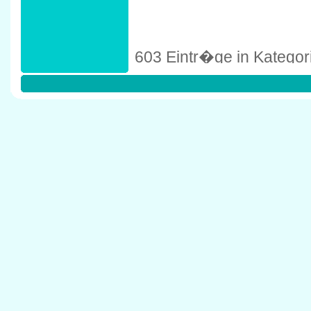
603 Eintr�ge in Kategor
A + P Steuerberatungs
Albin-K�bis-Str. 8, 511
� jour Steuerberatung
Breite Str. 118-120, 50
Abbing, Klaus
Erkelenzer Str. 12, 509
Ackermann, Manfred
Kleingedankstr. 10, 50