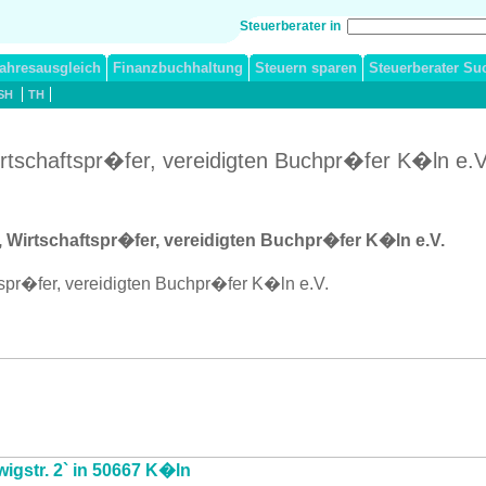
Steuerberater in
ahresausgleich
Finanzbuchhaltung
Steuern sparen
Steuerberater Su
SH
TH
irtschaftspr�fer, vereidigten Buchpr�fer K�ln e.V.
, Wirtschaftspr�fer, vereidigten Buchpr�fer K�ln e.V.
tspr�fer, vereidigten Buchpr�fer K�ln e.V.
wigstr. 2` in 50667 K�ln