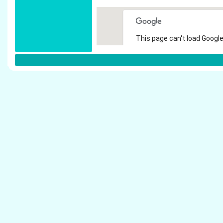
This page can't load Google
Do you own this website?
Weitere Steuerberater in K�ln:
Petry, Karl G. - Steuerberater K�ln
Merzenich, Thomas - Steuerberater K�ln
Dietermann, Helmer - Steuerberater K�ln
Kremer, Hamb�ker und Boddenberg - Steuer
Thomassen, Petra - Steuerberater K�ln