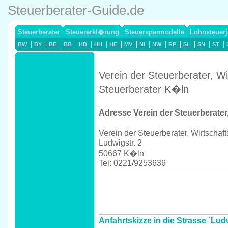
Steuerberater-Guide.de
Steuerberater
Steuererkl�rung
Steuersparmodelle
Lohnsteuerj
BW
BY
BE
BB
HB
HH
HE
MV
NI
NW
RP
SL
SN
ST
Verein der Steuerberater, W
Steuerberater K�ln
Adresse Verein der Steuerberater
Verein der Steuerberater, Wirtschaf
Ludwigstr. 2
50667 K�ln
Tel: 0221/9253636
Anfahrtskizze in die Strasse `Lud