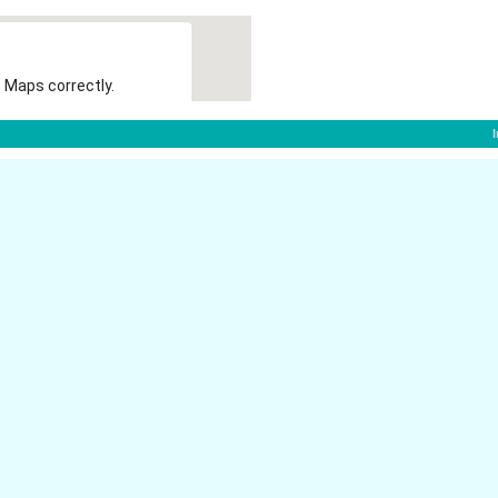
 Maps correctly.
OK
An Gro� St. Martin 8
50667 K�ln
An Gro� St. Martin 3-4
50667 K�ln
G�rzenichstr. 19
50667 K�ln
Breite Str. 161-167
berater K�ln
50667 K�ln
Richmodstr. 29
50667 K�ln