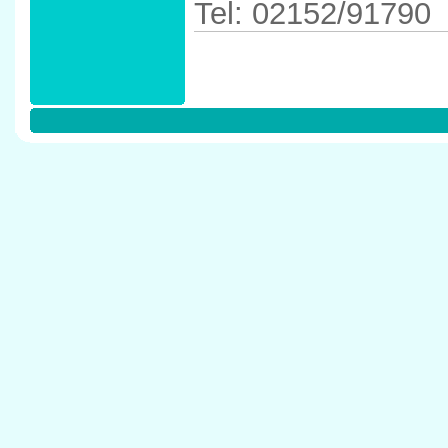
Tel: 02152/91790
Anfahrtskizze in 
47906 Kempen