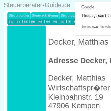
Steuerberater-Guide.de
Steuerberater
Steuererkl�rung
Steuersparmodelle
This page can't lo
Lohnsteuerj
BW
BY
BE
BB
HB
HH
HE
MV
NI
NW
RP
SL
SN
ST
Do you own this webs
Decker, Matthias
Adresse Decker, 
Decker, Matthias
Wirtschaftspr�fer
Kleinbahnstr. 19
47906 Kempen