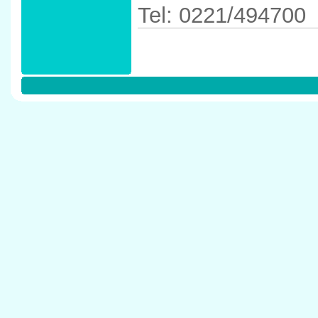
Tel: 0221/494700
Anfahrtskizze in 
50933 K�ln