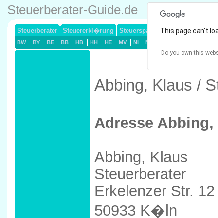
Steuerberater-Guide.de
Steuerberater
Steuererkl�rung
Steuersparmodelle
This page can't lo
Lohnsteuerj
BW
BY
BE
BB
HB
HH
HE
MV
NI
NW
RP
SL
SN
ST
Do you own this webs
Abbing, Klaus / 
Adresse Abbing,
Abbing, Klaus
Steuerberater
Erkelenzer Str. 12
50933 K�ln