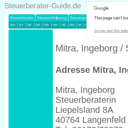
Steuerberater-Guide.de
Steuerberater
Steuererkl�rung
Steuersparmodelle
This page can't lo
Lohnsteuerj
BW
BY
BE
BB
HB
HH
HE
MV
NI
NW
RP
SL
SN
ST
Do you own this webs
Mitra, Ingeborg /
Adresse Mitra, I
Mitra, Ingeborg
Steuerberaterin
Liepelsland 8A
40764 Langenfeld