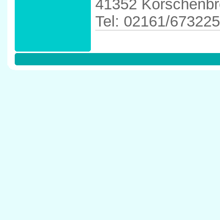
41352 Korschenbr
Tel: 02161/673225
Anfahrtskizze in 
Korschenbroich