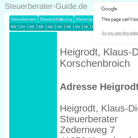
Steuerberater-Guide.de
Steuerberater
Steuererkl�rung
Steuersparmodelle
This page can't lo
Lohnsteuerj
BW
BY
BE
BB
HB
HH
HE
MV
NI
NW
RP
SL
SN
ST
Do you own this webs
Heigrodt, Klaus-D
Korschenbroich
Adresse Heigrodt
Heigrodt, Klaus-Di
Steuerberater
Zedernweg 7