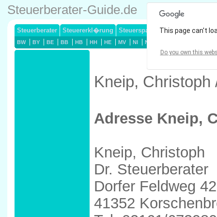
Steuerberater-Guide.de
Steuerberater
Steuererkl�rung
Steuersparmodelle
This page can't lo
Lohnsteuerj
BW
BY
BE
BB
HB
HH
HE
MV
NI
NW
RP
SL
SN
ST
Do you own this webs
Kneip, Christoph
Adresse Kneip, C
Kneip, Christoph
Dr. Steuerberater
Dorfer Feldweg 42
41352 Korschenbr