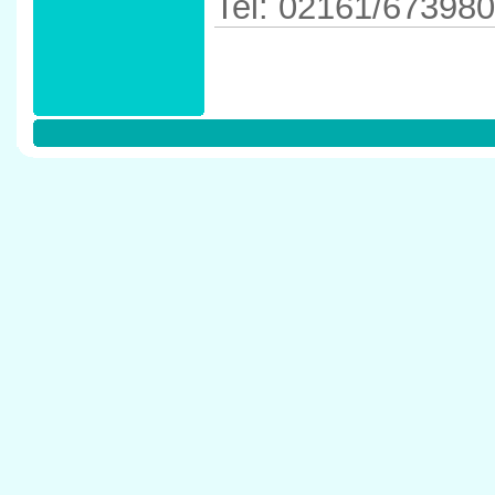
Tel: 02161/673980
Anfahrtskizze in 
41352 Korschenb