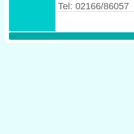
Tel: 02166/86057
Anfahrtskizze in 
41352 Korschenb