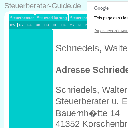
Steuerberater-Guide.de
Steuerberater
Steuererkl�rung
Steuersparmodelle
This page can't lo
Lohnsteuerj
BW
BY
BE
BB
HB
HH
HE
MV
NI
NW
RP
SL
SN
ST
Do you own this webs
Schriedels, Walte
Adresse Schriede
Schriedels, Walter
Steuerberater u. 
Bauernh�tte 14
41352 Korschenbr