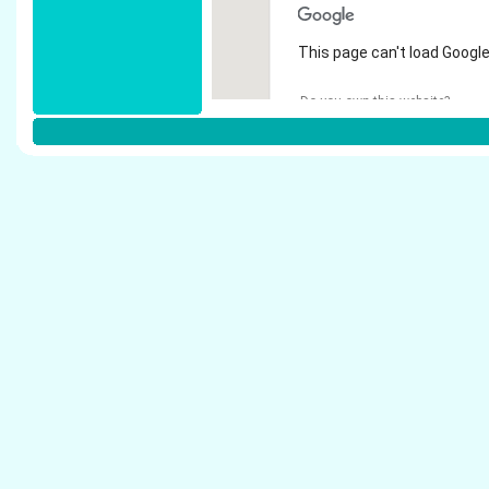
This page can't load Google
Do you own this website?
Weitere Steuerberater in Korschenb
Schiffers, Hubert - Steuerberater Korschenbro
Marx, Christian - Steuerberater Korschenbroic
Kneip, Christoph - Steuerberater Korschenbro
Karnatz, Helmy - Steuerberater Korschenbroic
Heigrodt, Klaus-Dieter - Steuerberater Korsch
Dejosez, Hans-Josef - Steuerberater Korsche
Willems, Reinhard - Steuerberater Korschenbr
Viehoff, Anne - Steuerberater Korschenbroich