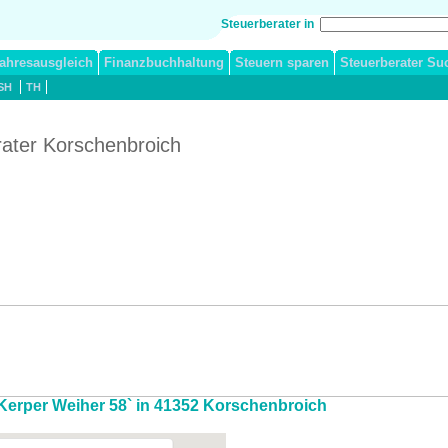
Steuerberater in
ahresausgleich
Finanzbuchhaltung
Steuern sparen
Steuerberater Su
SH
TH
rater Korschenbroich
 Kerper Weiher 58` in 41352 Korschenbroich