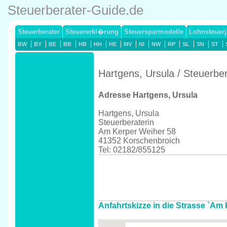
Steuerberater-Guide.de
Steuerberater
Steuererkl�rung
Steuersparmodelle
Lohnsteuerj
BW
BY
BE
BB
HB
HH
HE
MV
NI
NW
RP
SL
SN
ST
Hartgens, Ursula / Steuerbe
Adresse Hartgens, Ursula
Hartgens, Ursula
Steuerberaterin
Am Kerper Weiher 58
41352 Korschenbroich
Tel: 02182/855125
Anfahrtskizze in die Strasse `Am