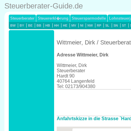
Steuerberater-Guide.de
Steuerberater
Steuererkl�rung
Steuersparmodelle
Lohnsteuerj
BW
BY
BE
BB
HB
HH
HE
MV
NI
NW
RP
SL
SN
ST
Wittmeier, Dirk / Steuerbera
Adresse Wittmeier, Dirk
Wittmeier, Dirk
Steuerberater
Hardt 90
40764 Langenfeld
Tel: 02173/904380
Anfahrtskizze in die Strasse `Har