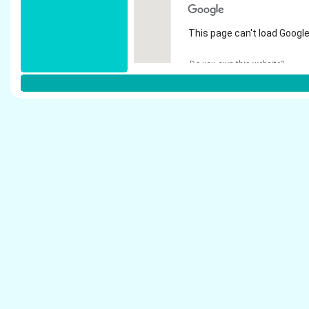
This page can't load Google
Do you own this website?
Weitere Steuerberater in Langenfeld
Pretz, Christoph - Steuerberater Langenfeld
Boden, Mechthild - Steuerberater Langenfeld
Pfeiffer-Lansen, Anita - Steuerberater Langenf
Witte, Horst-Dieter - Steuerberater Langenfeld
Androsch, Wolfgang - Steuerberater Langenfe
M�ller, Dietmar - Steuerberater Langenfeld
Werner, Heidi - Steuerberater Langenfeld