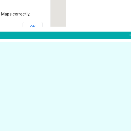
 Maps correctly.
OK
:
40764 Langenfeld
J�gerstr. 7
40764 Langenfeld
T�nnesbrucher Feld 15
eld
Konrad-Adenauer-Platz 8
40764 Langenfeld
Mittelstr. 1
40764 Langenfeld
ld
Kaisersbusch 8
40764 Langenfeld
Herzogstr. 25
40764 Langenfeld
Heidstr. 47
40764 Langenfeld