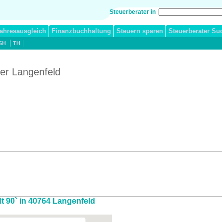
Steuerberater in
ahresausgleich
Finanzbuchhaltung
Steuern sparen
Steuerberater Su
SH
TH
ter Langenfeld
dt 90` in 40764 Langenfeld